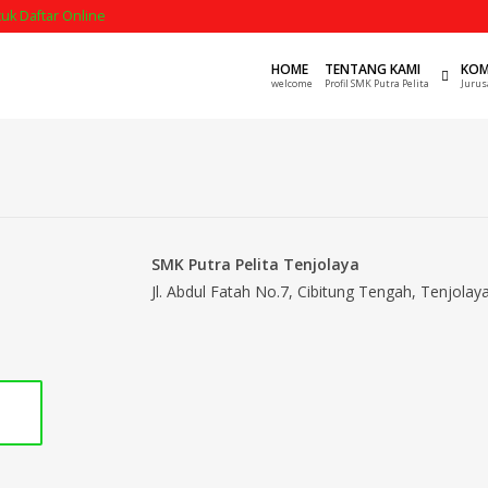
ntuk Daftar Online
HOME
TENTANG KAMI
KOM
welcome
Profil SMK Putra Pelita
Jurus
SMK Putra Pelita Tenjolaya
Jl. Abdul Fatah No.7, Cibitung Tengah, Tenjola