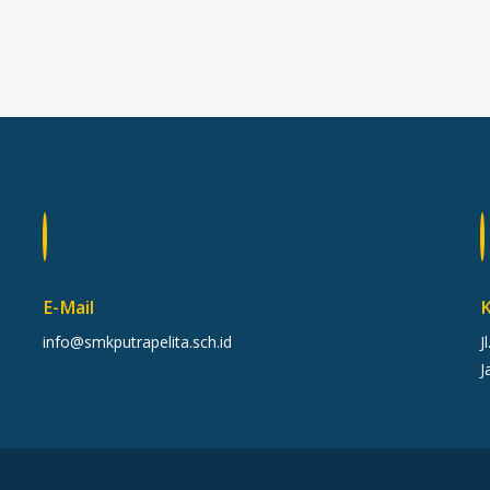
E-Mail
K
info@smkputrapelita.sch.id
J
J