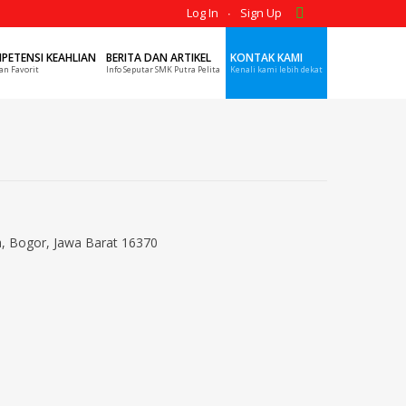
Log In
Sign Up
PETENSI KEAHLIAN
BERITA DAN ARTIKEL
KONTAK KAMI
an Favorit
Info Seputar SMK Putra Pelita
Kenali kami lebih dekat
ya, Bogor, Jawa Barat 16370