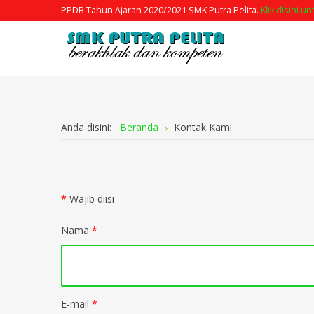
PPDB Tahun Ajaran 2020/2021 SMK Putra Pelita.
Klik disini u
Anda disini:
Beranda
Kontak Kami
*
Wajib diisi
Nama
*
E-mail
*