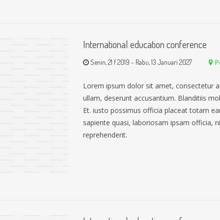
International education conference
P
Senin, 21 f 2019
-
Rabu, 13 Januari 2027
Lorem ipsum dolor sit amet, consectetur a
ullam, deserunt accusantium. Blanditiis mo
Et. iusto possimus officia placeat totam 
sapiente quasi, laboriosam ipsam officia, nih
reprehenderit.