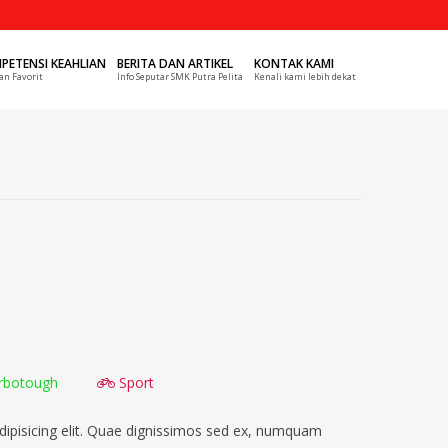
PETENSI KEAHLIAN
BERITA DAN ARTIKEL
KONTAK KAMI
an Favorit
Info Seputar SMK Putra Pelita
Kenali kami lebih dekat
rbotough
Sport
dipisicing elit. Quae dignissimos sed ex, numquam