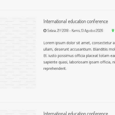
International education conference
Selasa, 21 f 2018
-
Kamis, 13 Agustus 2026
Lorem ipsum dolor sit amet, consectetur a
ullam, deserunt accusantium. Blanditiis mo
Et. iusto possimus officia placeat totam 
sapiente quasi, laboriosam ipsam officia, nih
reprehenderit.
International education conference