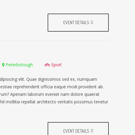
EVENT DETAILS
Peterbotough
Sport
dipisicing elit. Quae dignissimos sed ex, numquam
lestiae reprehenderit officia eaque modi provident ab.
earum? Aperiam laborum eveniet nam dolore quaerat
il mollitia repellat architecto veritatis possimus tenetur
EVENT DETAILS