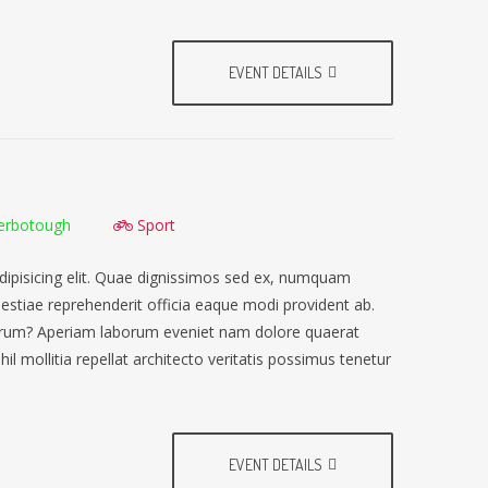
EVENT DETAILS
erbotough
Sport
dipisicing elit. Quae dignissimos sed ex, numquam
lestiae reprehenderit officia eaque modi provident ab.
earum? Aperiam laborum eveniet nam dolore quaerat
il mollitia repellat architecto veritatis possimus tenetur
EVENT DETAILS