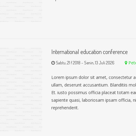
International education conference
Pet
Sabtu, 21 f 2018
-
Senin, 13 Juli 2026
Lorem ipsum dolor sit amet, consectetur a
ullam, deserunt accusantium. Blanditiis mo
Et. iusto possimus officia placeat totam 
sapiente quasi, laboriosam ipsam officia, nih
reprehenderit.