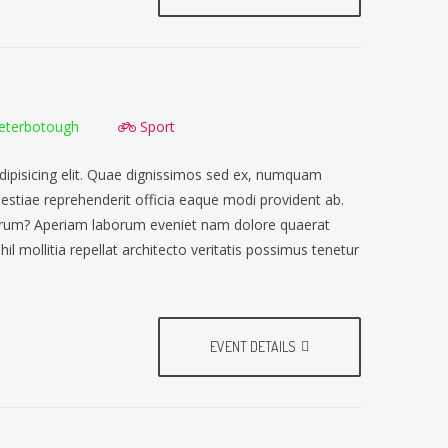
eterbotough
Sport
dipisicing elit. Quae dignissimos sed ex, numquam
lestiae reprehenderit officia eaque modi provident ab.
earum? Aperiam laborum eveniet nam dolore quaerat
il mollitia repellat architecto veritatis possimus tenetur
EVENT DETAILS