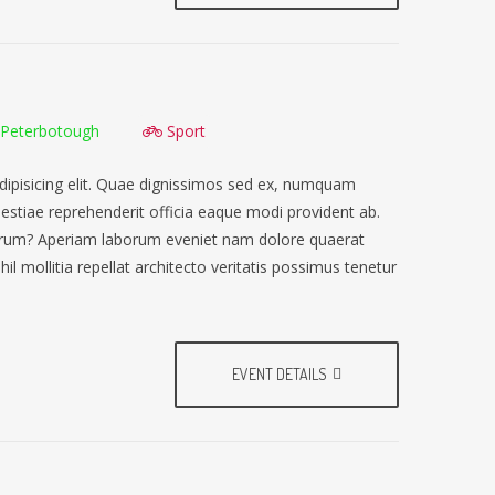
Peterbotough
Sport
dipisicing elit. Quae dignissimos sed ex, numquam
lestiae reprehenderit officia eaque modi provident ab.
earum? Aperiam laborum eveniet nam dolore quaerat
il mollitia repellat architecto veritatis possimus tenetur
EVENT DETAILS