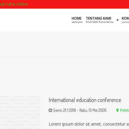
ntuk Daftar Online
HOME
TENTANG KAMI
KOM
welcome
Profil SMK Putra Pelita
Jurus
International education conference
Pete
Senin, 21 f 2018
-
Rabu, 13 Mei 2026
Lorem ipsum dolor sit amet, consectetur a