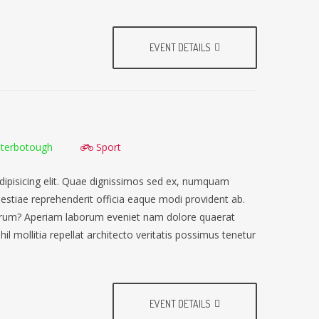
EVENT DETAILS
terbotough
Sport
dipisicing elit. Quae dignissimos sed ex, numquam
lestiae reprehenderit officia eaque modi provident ab.
earum? Aperiam laborum eveniet nam dolore quaerat
il mollitia repellat architecto veritatis possimus tenetur
EVENT DETAILS