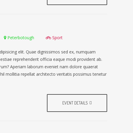
Peterbotough
Sport
dipisicing elit. Quae dignissimos sed ex, numquam
lestiae reprehenderit officia eaque modi provident ab.
earum? Aperiam laborum eveniet nam dolore quaerat
il mollitia repellat architecto veritatis possimus tenetur
EVENT DETAILS