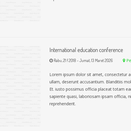
International education conference
Pe
Rabu, 21 f 2018
-
Jumat, 13 Maret 2026
Lorem ipsum dolor sit amet, consectetur a
ullam, deserunt accusantium. Blanditiis mo
Et. iusto possimus officia placeat totam 
sapiente quasi, laboriosam ipsam officia, nih
reprehenderit.