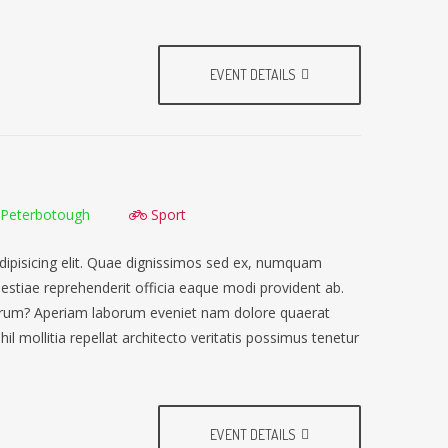
EVENT DETAILS
Peterbotough
Sport
dipisicing elit. Quae dignissimos sed ex, numquam
lestiae reprehenderit officia eaque modi provident ab.
earum? Aperiam laborum eveniet nam dolore quaerat
il mollitia repellat architecto veritatis possimus tenetur
EVENT DETAILS