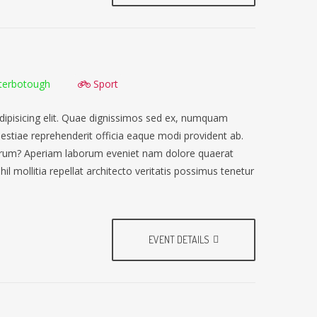
terbotough
Sport
dipisicing elit. Quae dignissimos sed ex, numquam
lestiae reprehenderit officia eaque modi provident ab.
earum? Aperiam laborum eveniet nam dolore quaerat
il mollitia repellat architecto veritatis possimus tenetur
EVENT DETAILS