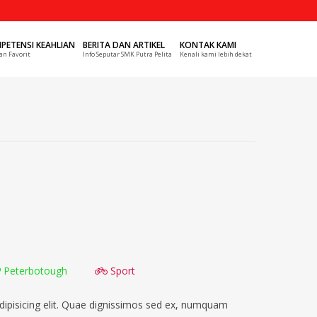
PETENSI KEAHLIAN
BERITA DAN ARTIKEL
KONTAK KAMI
an Favorit
Info Seputar SMK Putra Pelita
Kenali kami lebih dekat
Peterbotough
Sport
dipisicing elit. Quae dignissimos sed ex, numquam