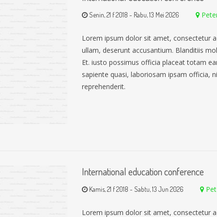
Pete
Senin, 21 f 2018
-
Rabu, 13 Mei 2026
Lorem ipsum dolor sit amet, consectetur a
ullam, deserunt accusantium. Blanditiis mo
Et. iusto possimus officia placeat totam 
sapiente quasi, laboriosam ipsam officia, nih
reprehenderit.
International education conference
Pet
Kamis, 21 f 2018
-
Sabtu, 13 Jun 2026
Lorem ipsum dolor sit amet, consectetur a