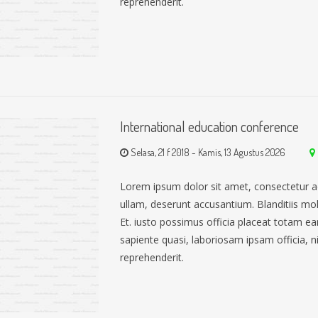
reprehenderit.
International education conference
Selasa, 21 f 2018
-
Kamis, 13 Agustus 2026
Lorem ipsum dolor sit amet, consectetur a
ullam, deserunt accusantium. Blanditiis mo
Et. iusto possimus officia placeat totam 
sapiente quasi, laboriosam ipsam officia, nih
reprehenderit.