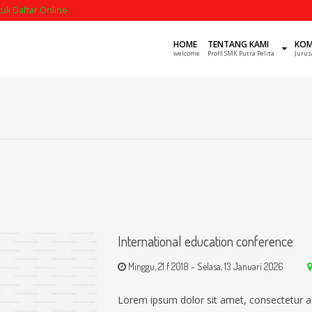
ntuk Daftar Online
HOME
TENTANG KAMI
KOM
welcome
Profil SMK Putra Pelita
Jurus
International education conference
Minggu, 21 f 2018
-
Selasa, 13 Januari 2026
Lorem ipsum dolor sit amet, consectetur a