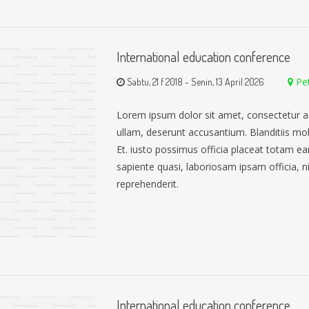
International education conference
Pe
Sabtu, 21 f 2018
-
Senin, 13 April 2026
Lorem ipsum dolor sit amet, consectetur a
ullam, deserunt accusantium. Blanditiis mo
Et. iusto possimus officia placeat totam 
sapiente quasi, laboriosam ipsam officia, nih
reprehenderit.
International education conference