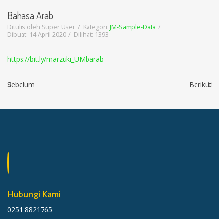
Bahasa Arab
Ditulis oleh
Super User
Kategori:
JM-Sample-Data
Dibuat: 14 April 2020
Dilihat: 1393
https://bit.ly/marzuki_UMbarab
Sebelum
Berikut
Hubungi Kami
0251 8821765